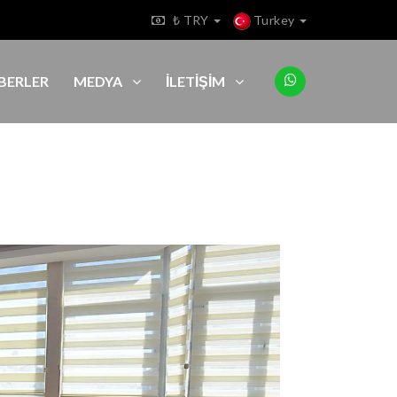
₺ TRY
Turkey
BERLER
MEDYA
İLETİŞİM