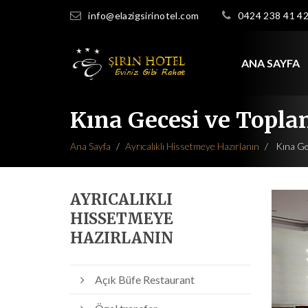
info@elazigsirinotel.com
0424 238 41 4
ANA SAYFA
Kına Gecesi ve Topla
Ana Sayfa
Ayrıcalıklı Hissetmeye Hazırlanın
Kına Gec
AYRICALIKLI
HISSETMEYE
HAZIRLANIN
Açık Büfe Restaurant