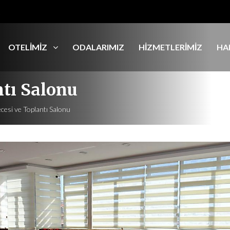
2
OTELİMİZ
ODALARIMIZ
HİZMETLERİMİZ
HA
ntı Salonu
esi ve Toplantı Salonu