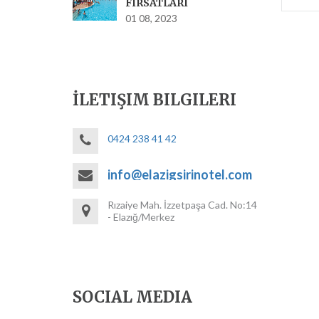
FIRSATLARI
01 08, 2023
İLETIŞIM BILGILERI
0424 238 41 42
info@elazigsirinotel.com
Rızaiye Mah. İzzetpaşa Cad. No:14
- Elazığ/Merkez
SOCIAL MEDIA